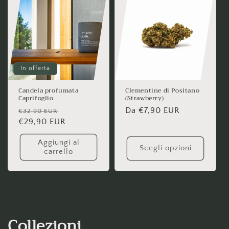
In offerta
Candela profumata
Clementine di Positano
Caprifoglio
(Strawberry)
Prezzo
Prezzo
Prezzo
Da €7,90 EUR
€32,90 EUR
di
€29,90 EUR
scontato
di
listino
listino
Aggiungi al
Scegli opzioni
carrello
Collezioni