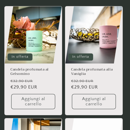
In offerta
In offerta
Candela profumata al
Candela profumata alla
Gelsomino
Vaniglia
Prezzo
Prezzo
Prezzo
Prezzo
€32,90 EUR
€32,90 EUR
di
€29,90 EUR
scontato
di
€29,90 EUR
scontato
listino
listino
Aggiungi al
Aggiungi al
carrello
carrello