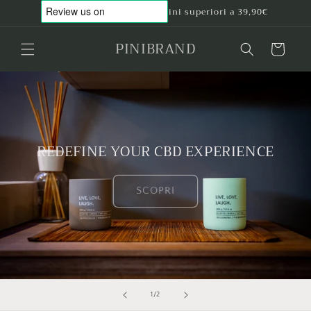
Vai
Spedizione gratuita per ordini superiori a 39,90€
direttamente
ai contenuti
PINIBRAND
Carrello
REDEFINE YOUR CBD EXPERIENCE
SCOPRI
su
1
/
2