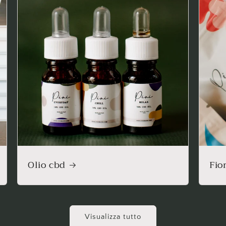
Olio cbd
Fio
Visualizza tutto