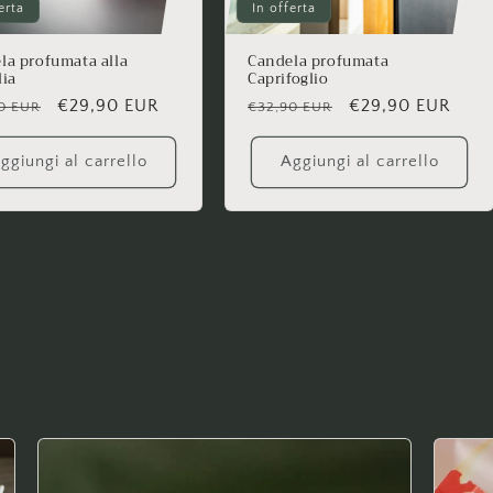
erta
In offerta
la profumata alla
Candela profumata
lia
Caprifoglio
zo
Prezzo
€29,90 EUR
Prezzo
Prezzo
€29,90 EUR
0 EUR
€32,90 EUR
scontato
di
scontato
no
listino
ggiungi al carrello
Aggiungi al carrello