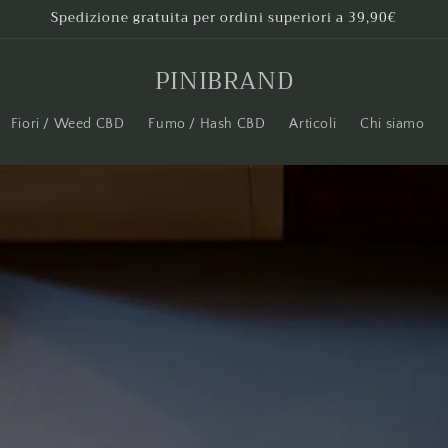
Spedizione gratuita per ordini superiori a 39,90€
PINIBRAND
Fiori / Weed CBD
Fumo / Hash CBD
Articoli
Chi siamo