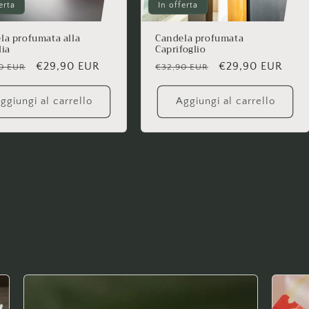
erta
In offerta
la profumata alla
Candela profumata
lia
Caprifoglio
zo
Prezzo
€29,90 EUR
Prezzo
Prezzo
€29,90 EUR
0 EUR
€32,90 EUR
scontato
di
scontato
no
listino
ggiungi al carrello
Aggiungi al carrello