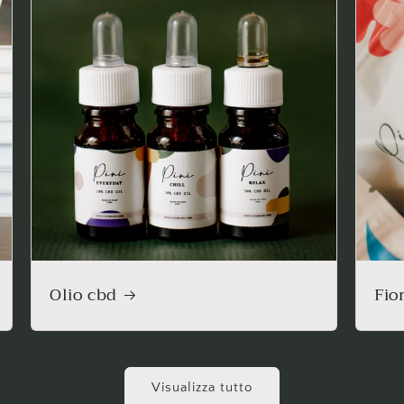
Olio cbd
Fio
Visualizza tutto