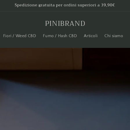
Spedizione gratuita per ordini superiori a 39,90€
PINIBRAND
Fiori / Weed CBD
Fumo / Hash CBD
Articoli
Chi siamo