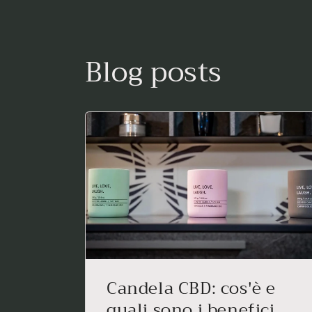
Blog posts
Candela CBD: cos'è e
quali sono i benefici